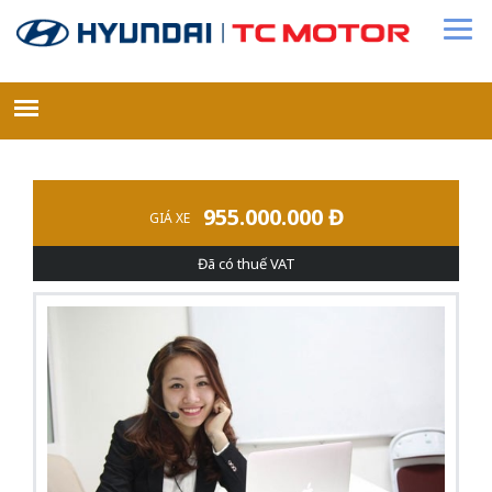
955.000.000 Đ
GIÁ XE
Đã có thuế VAT