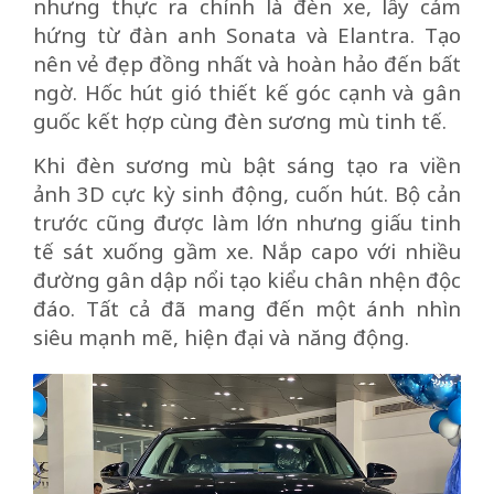
nhưng thực ra chính là đèn xe, lấy cảm
hứng từ đàn anh Sonata và Elantra. Tạo
nên vẻ đẹp đồng nhất và hoàn hảo đến bất
ngờ. Hốc hút gió thiết kế góc cạnh và gân
guốc kết hợp cùng đèn sương mù tinh tế.
Khi đèn sương mù bật sáng tạo ra viền
ảnh 3D cực kỳ sinh động, cuốn hút. Bộ cản
trước cũng được làm lớn nhưng giấu tinh
tế sát xuống gầm xe. Nắp capo với nhiều
đường gân dập nổi tạo kiểu chân nhện độc
đáo. Tất cả đã mang đến một ánh nhìn
siêu mạnh mẽ, hiện đại và năng động.