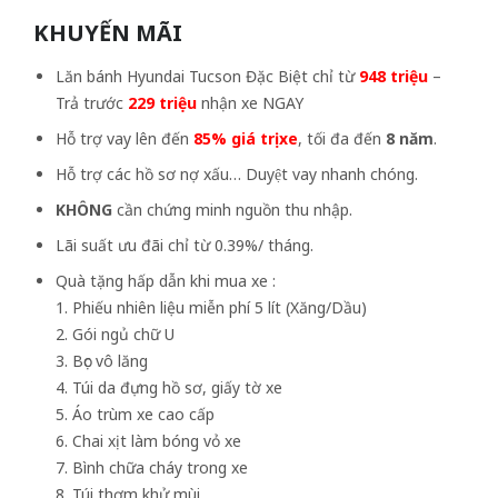
KHUYẾN MÃI
Lăn bánh Hyundai Tucson Đặc Biệt chỉ từ
948 triệu
–
Trả trước
229 triệu
nhận xe NGAY
Hỗ trợ vay lên đến
85% giá trị xe
, tối đa đến
8 năm
.
Hỗ trợ các hồ sơ nợ xấu… Duyệt vay nhanh chóng.
KHÔNG
cần chứng minh nguồn thu nhập.
Lãi suất ưu đãi chỉ từ 0.39%/ tháng.
Quà tặng hấp dẫn khi mua xe :
1. Phiếu nhiên liệu miễn phí 5 lít (Xăng/Dầu)
2. Gói ngủ chữ U
3. Bọc vô lăng
4. Túi da đựng hồ sơ, giấy tờ xe
5. Áo trùm xe cao cấp
6. Chai xịt làm bóng vỏ xe
7. Bình chữa cháy trong xe
8. Túi thơm khử mùi