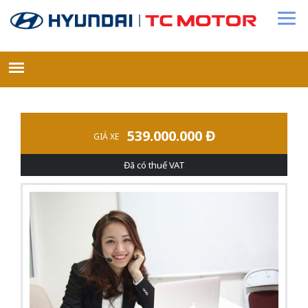
539.000.000 Đ
GIÁ XE
Đã có thuế VAT