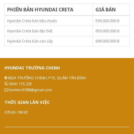
PHIÊN BẢN HYUNDAI CRETA
GIÁ BÁN
Hyundai Creta bản tiêu chuẩn
599.000.000 Đ
Hyundai Creta bản đặc biệt
650.000.000 Đ
Hyundai Creta bản cao cấp
699.000.000 Đ
HYUNDAI
TRƯỜNG CHINH
682A TRƯỜNG CHINH, P15, QUẬN TÂN BÌNH
0941.115.225
kimlien9788@gmail.com
THỜI
GIAN LÀN VIỆC
07h30-19h30