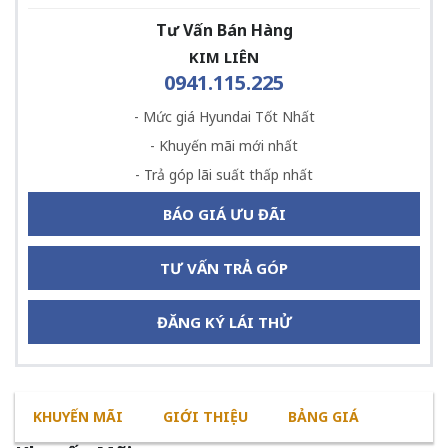
Tư Vấn Bán Hàng
KIM LIÊN
0941.115.225
- Mức giá Hyundai Tốt Nhất
- Khuyến mãi mới nhất
- Trả góp lãi suất thấp nhất
BÁO GIÁ ƯU ĐÃI
TƯ VẤN TRẢ GÓP
ĐĂNG KÝ LÁI THỬ
KHUYẾN MÃI
GIỚI THIỆU
BẢNG GIÁ