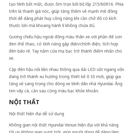
tạo hình bắt mắt, được ôm trọn bởi bộ lốp 215/60R16. Phía
trên là thanh giá nóc, giúp tăng thêm vẻ mạnh mẽ đồng
thời dễ dàng phát huy công năng khi cần chở đồ có kích
thước lớn mà khoang hành lí không chứa đủ.
Gương chiếu hậu ngoài đồng màu thân xe với phần đế sơn
đen thể thao, có tính năng gập điện/chỉnh điện, tích hợp
đèn báo rẽ. Tay nắm cửa mạ bạc trở thành điểm nhấn cho
xe.
Cặp đèn hậu nối liền nhau thông qua dải LED vắt ngang vốn
đang trở thành xu hướng trong thiết kế ô tô mới, giúp gia
tăng vẻ sang trọng cho dòng xe bình dân nhà Hyundai. Ăng
ten vây cá, cản sau cũng màu bạc khỏe khoắn.
NỘI THẤT
Nội thất hiện đại dễ sử dụng
Không gian nội thất Hyundai Venue hiện đại với khả năng
tối ưu không gian vượt trội, giúp người dùng dễ dàng làm