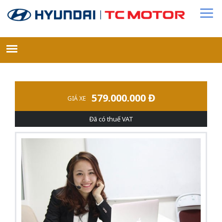
579.000.000 Đ
GIÁ XE
Đã có thuế VAT