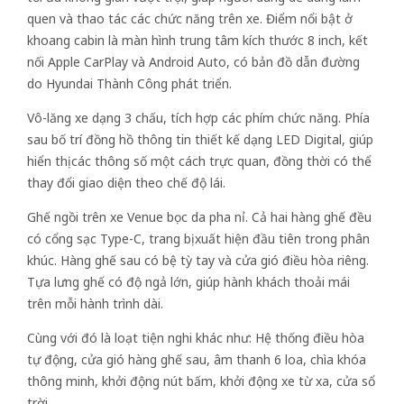
quen và thao tác các chức năng trên xe. Điểm nổi bật ở
khoang cabin là màn hình trung tâm kích thước 8 inch, kết
nối Apple CarPlay và Android Auto, có bản đồ dẫn đường
do Hyundai Thành Công phát triển.
Vô-lăng xe dạng 3 chấu, tích hợp các phím chức năng. Phía
sau bố trí đồng hồ thông tin thiết kế dạng LED Digital, giúp
hiển thị các thông số một cách trực quan, đồng thời có thể
thay đổi giao diện theo chế độ lái.
Ghế ngồi trên xe Venue bọc da pha nỉ. Cả hai hàng ghế đều
có cổng sạc Type-C, trang bị xuất hiện đầu tiên trong phân
khúc. Hàng ghế sau có bệ tỳ tay và cửa gió điều hòa riêng.
Tựa lưng ghế có độ ngả lớn, giúp hành khách thoải mái
trên mỗi hành trình dài.
Cùng với đó là loạt tiện nghi khác như: Hệ thống điều hòa
tự động, cửa gió hàng ghế sau, âm thanh 6 loa, chìa khóa
thông minh, khởi động nút bấm, khởi động xe từ xa, cửa sổ
trời…