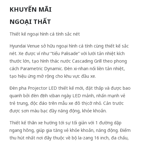
KHUYẾN MÃI
NGOẠI THẤT
Thiết kế ngoại hình cá tính sắc nét
Hyundai Venue sở hữu ngoại hình cá tính cùng thiết kế sắc
nét. Xe được ví như “tiểu Palisade” với lưới tản nhiệt kích
thước lớn, tạo hình thác nước Cascading Grill theo phong
cách Parametric Dynamic. Đèn xi-nhan nối liền tản nhiệt,
tạo hiệu ứng mở rộng cho khu vực đầu xe.
Đèn pha Projector LED thiết kế mới, đặt thấp và được bao
quanh bởi đèn định vị ban ngày LED mảnh, nhấn mạnh vẻ
trẻ trung, độc đáo trên mẫu xe đô thị cỡ nhỏ. Cản trước
được sơn màu bạc đầy năng động, khỏe khoắn.
Thiết kế thân xe hướng tới sự tối giản với 1 đường dập
ngang hông, giúp gia tăng vẻ khỏe khoắn, năng động. Điểm
thu hút nhất nơi đây thuộc về bộ la-zang 16 inch, đa chấu,