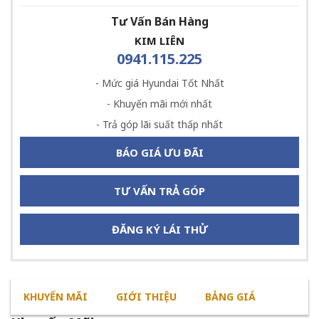
Tư Vấn Bán Hàng
KIM LIÊN
0941.115.225
- Mức giá Hyundai Tốt Nhất
- Khuyến mãi mới nhất
- Trả góp lãi suất thấp nhất
BÁO GIÁ ƯU ĐÃI
TƯ VẤN TRẢ GÓP
ĐĂNG KÝ LÁI THỬ
KHUYẾN MÃI
GIỚI THIỆU
BẢNG GIÁ