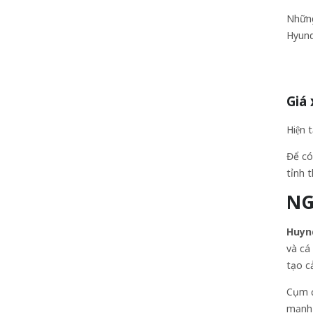
Những
Hyund
Giá
Hiện 
Để co
tỉnh 
NG
Huyn
và cá
tạo c
Cụm đ
mạnh 