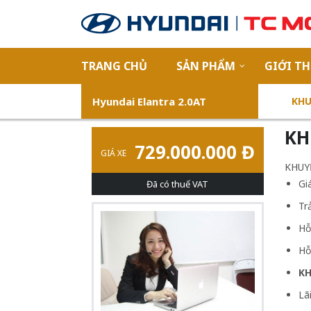
TRANG CHỦ
SẢN PHẨM
GIỚI TH
Hyundai Elantra 2.0AT
KHU
KH
729.000.000 Đ
GIÁ XE
KHUY
Gi
Đã có thuế VAT
Tr
Hỗ
Hỗ
K
Lã