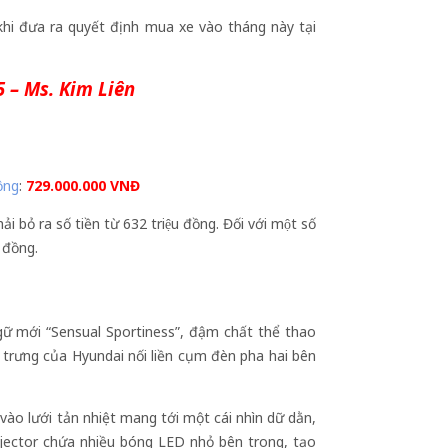
i đưa ra quyết định mua xe vào tháng này tại
5
– Ms.
Kim Liên
ộng
:
729.000.000 VNĐ
ỏ ra số tiền từ 632 triệu đồng. Đối với một số
 đồng.
gữ mới “Sensual Sportiness”, đậm chất thể thao
c trưng của Hyundai nối liền cụm đèn pha hai bên
ào lưới tản nhiệt mang tới một cái nhìn dữ dằn,
jector chứa nhiều bóng LED nhỏ bên trong, tạo