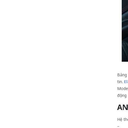
Bảng 
tin.
E
Mode 
động 
AN
Hệ th
– Hệ