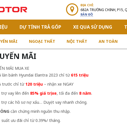
ĐỊA CHỈ:
682A TRƯỜNG CHINH, P15, 
BẢN ĐỒ
IỆU
DỰ TÍNH TRẢ GÓP
XE QUA SỬ DỤNG
T
YẾN MÃI
NGOẠI THẤT
NỘI THẤT
AN TOÀN
UYẾN MÃI
ẾN MÃI MUA XE
á lăn bánh Hyundai Elantra 2023 chỉ từ
615 triệu
ả trước chỉ từ
120 triệu
– nhận xe NGAY
 trợ vay lên đến
85% giá trị xe
, tối đa đến
8 năm
.
 trợ các hồ sơ nợ xấu… Duyệt vay nhanh chóng.
HÔNG
cần chứng minh nguồn thu nhập.
i suất ưu đãi chỉ từ 0.39%/ tháng.