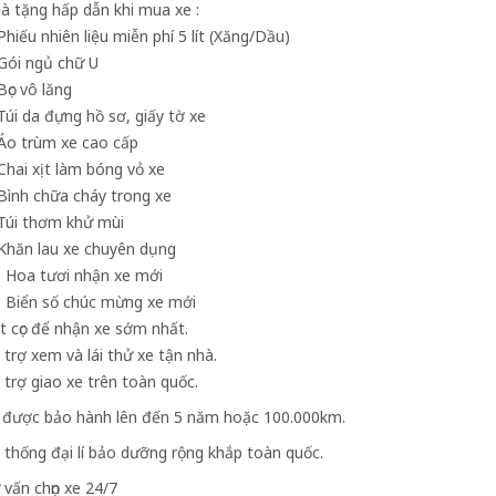
à tặng hấp dẫn khi mua xe :
 Phiếu nhiên liệu miễn phí 5 lít (Xăng/Dầu)
 Gói ngủ chữ U
Bọc vô lăng
 Túi da đựng hồ sơ, giấy tờ xe
 Áo trùm xe cao cấp
 Chai xịt làm bóng vỏ xe
 Bình chữa cháy trong xe
 Túi thơm khử mùi
 Khăn lau xe chuyên dụng
. Hoa tươi nhận xe mới
. Biển số chúc mừng xe mới
t cọc để nhận xe sớm nhất.
 trợ xem và lái thử xe tận nhà.
 trợ giao xe trên toàn quốc.
 được bảo hành lên đến 5 năm hoặc 100.000km.
 thống đại lí bảo dưỡng rộng khắp toàn quốc.
 vấn chọn xe 24/7