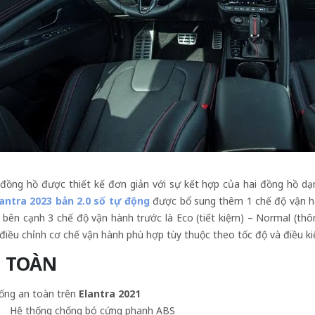
đồng hồ được thiết kế đơn giản với sự kết hợp của hai đồng hồ dạ
lantra 2023 bản 2.0 số tự động
được bổ sung thêm 1 chế độ vận hà
bên cạnh 3 chế độ vận hành trước là Eco (tiết kiệm) – Normal (thô
điều chỉnh cơ chế vận hành phù hợp tùy thuộc theo tốc độ và điều k
 TOÀN
ống an toàn trên
Elantra 2021
 thống chống bó cứng phanh ABS