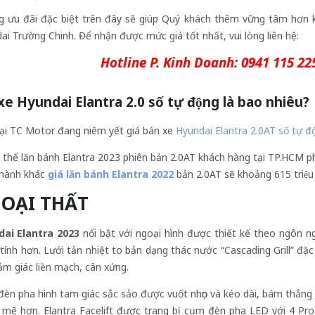
 ưu đãi đặc biệt trên đây sẽ giúp Quý khách thêm vững tâm hơn kh
ai Trường Chinh. Để nhận được mức giá tốt nhất, vui lòng liên hệ:
Hotline P. Kinh Doanh:
0941 115 22
 xe Hyundai Elantra 2.0 số tự động là bao nhiêu?
tại TC Motor đang niêm yết giá bán xe
Hyundai Elantra 2.0AT số tự đ
́ thể lăn bánh Elantra 2023 phiên bản 2.0AT khách hàng tại TP.HCM phải b
thành khác
giá lăn bánh Elantra 2022
bản 2.0AT sẽ khoảng 615 triệu
OẠI THẤT
dai Elantra
2023
nổi bật với ngoại hình được thiết kế theo ngôn n
 tính hơn. Lưới tản nhiệt to bản dạng thác nước “Cascading Grill” đặ
ảm giác liền mạch, cân xứng.
èn pha hình tam giác sắc sảo được vuốt nhọn và kéo dài, bám thẳng v
mẽ hơn. Elantra Facelift được trang bị cụm đèn pha LED với 4 Pro