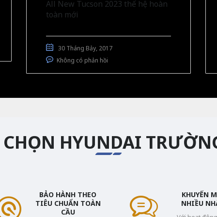
All New Tucson 2023 thế hệ hoàn
toàn mới
30 Tháng Bảy, 2017
Không có phản hồi
O CHỌN HYUNDAI TRƯỜN
BẢO HÀNH THEO
KHUYẾN M
TIÊU CHUẨN TOÀN
NHIỀU NH
CẦU
Với hoạt độn