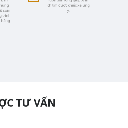
chúng
chị tìm được chiếc xe ưng
ật sớm
ý.
 trình
a hãng
ƯỢC TƯ VẤN