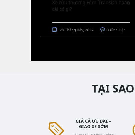
Xe cứu thương Ford Transitn hoán
cải có gì?
28 Tháng Bảy, 2017
3 Bình luận
TẠI SA
GIÁ CẢ ƯU ĐÃI -
GIAO XE SỚM
Hyundai Trường Chinh