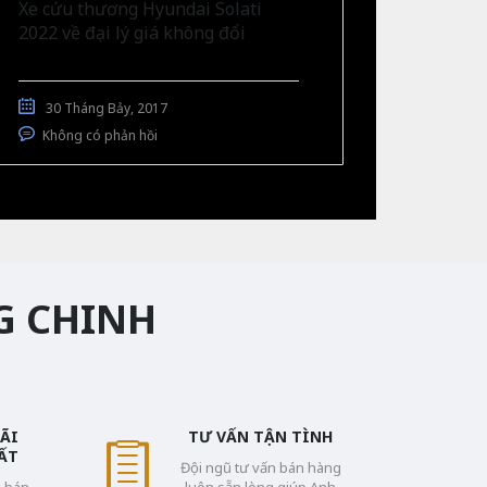
Xe cứu thương Hyundai Solati
2022 về đại lý giá không đổi
30 Tháng Bảy, 2017
Không có phản hồi
G CHINH
ÃI
TƯ VẤN TẬN TÌNH
ẤT
Đội ngũ tư vấn bán hàng
g bán
luôn sẵn lòng giúp Anh