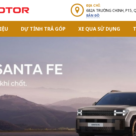
ĐỊA CHỈ:
682A TRƯỜNG CHINH, P15, 
BẢN ĐỒ
IỆU
DỰ TÍNH TRẢ GÓP
XE QUA SỬ DỤNG
T