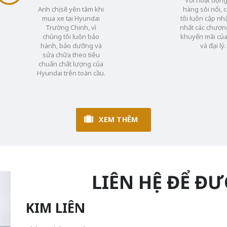
Anh chị sẽ yên tâm khi
hàng sôi nổi, 
mua xe tại Hyundai
tôi luôn cập nh
Trường Chinh, vì
nhất các chương
chúng tôi luôn bảo
khuyến mãi củ
hành, bảo dưỡng và
và đại lý.
sửa chữa theo tiêu
chuẩn chất lượng của
Hyundai trên toàn cầu.
XEM THÊM
LIÊN HỆ ĐỂ Đ
KIM LIÊN