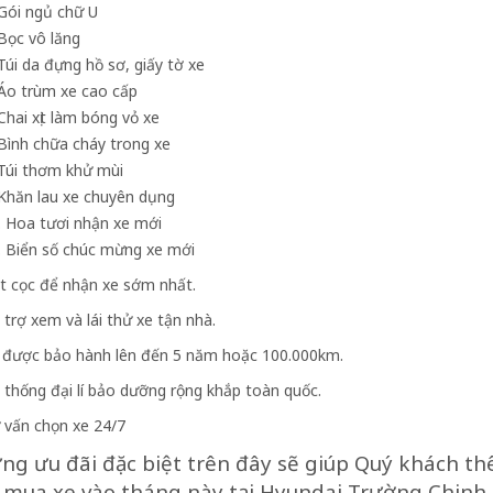
 Gói ngủ chữ U
 Bọc vô lăng
 Túi da đựng hồ sơ, giấy tờ xe
 Áo trùm xe cao cấp
 Chai xịt làm bóng vỏ xe
 Bình chữa cháy trong xe
 Túi thơm khử mùi
 Khăn lau xe chuyên dụng
. Hoa tươi nhận xe mới
. Biển số chúc mừng xe mới
t cọc để nhận xe sớm nhất.
 trợ xem và lái thử xe tận nhà.
 được bảo hành lên đến 5 năm hoặc 100.000km.
 thống đại lí bảo dưỡng rộng khắp toàn quốc.
 vấn chọn xe 24/7
g ưu đãi đặc biệt trên đây sẽ giúp Quý khách t
 mua xe vào tháng này tại Hyundai Trường Chinh