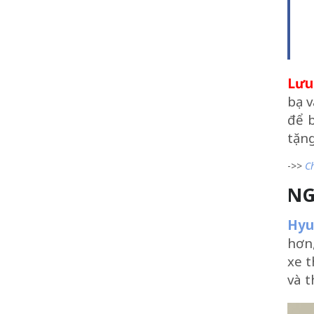
Lưu
bạ 
để 
tặng
->>
Ch
NG
Hyu
hơn
xe t
và t