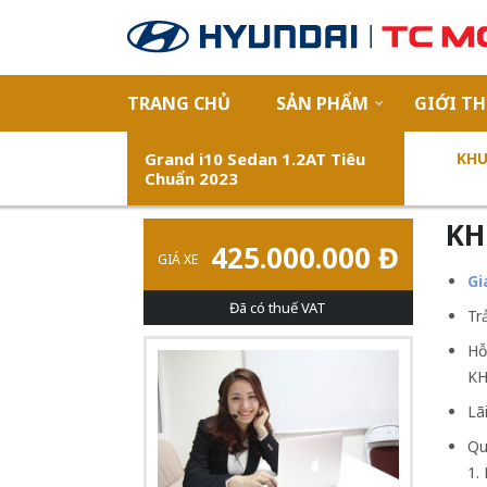
TRANG CHỦ
SẢN PHẨM
GIỚI TH
Grand i10 Sedan 1.2AT Tiêu
KHU
Chuẩn 2023
KH
425.000.000 Đ
GIÁ XE
Gi
Đã có thuế VAT
Tr
Hỗ
KH
Lã
Qu
1.