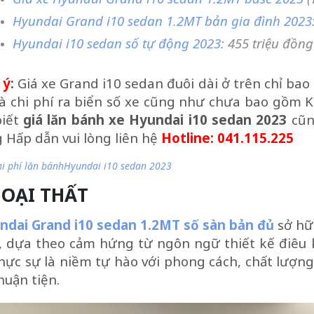
Hyundai Grand i10 sedan 1.2MT bản gia đình 2023
Hyundai i10 sedan số tự động 2023
: 455 triệu đồng
 ý
:
Giá xe Grand i10 sedan đuôi dài ở trên chỉ b
và chi phí ra biển số xe cũng như chưa bao gồm
biết
giá lăn bánh xe Hyundai i10 sedan 2023
cũn
 Hấp dẫn vui lòng liên hệ
Hotline: 041.115.225
i phí lăn bánhHyundai i10 sedan 2023
OẠI THẤT
ndai Grand i10 sedan 1.2MT số sàn bản đủ
sở hữ
, dựa theo cảm hứng từ ngôn ngữ thiết kế điêu 
hực sự là niềm tự hào với phong cách, chất lượng
huận tiện.