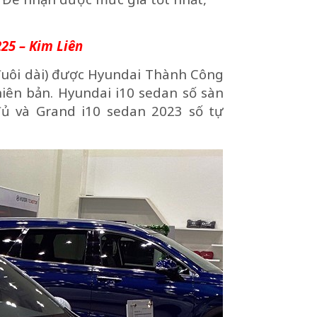
225
–
Kim Liên
đuôi dài) được Hyundai Thành Công
hiên bản. Hyundai i10 sedan số sàn
đủ và Grand i10 sedan 2023 số tự