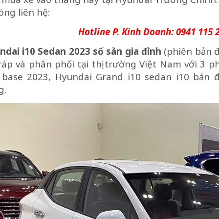
lòng liên hệ:
Hotline P. Kinh Doanh:
0941 115 
dai i10 Sedan 2023 số sàn gia đình
(phiên bản 
ráp và phân phối tại thị trường Việt Nam với 3 p
 base 2023, Hyundai Grand i10 sedan i10 bản 
g.