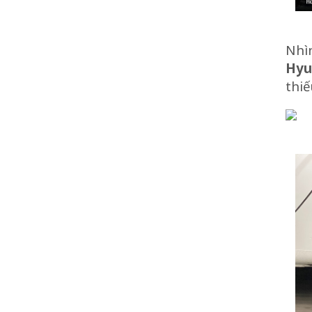
Nhì
Hyu
thiế