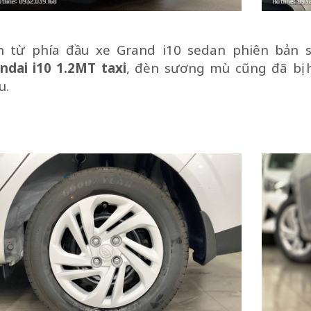
n từ phía đầu xe Grand i10 sedan phiên bản sô
ndai i10 1.2MT taxi
, đèn sương mù cũng đã bị
u.