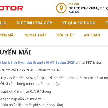
ĐỊA CHỈ:
682A TRƯỜNG CHINH, P15, 
BẢN ĐỒ
IỆU
DỰ TÍNH TRẢ GÓP
XE QUA SỬ DỤNG
T
YẾN MÃI
NGOẠI THẤT
NỘI THẤT
AN TOÀN
UYẾN MÃI
á lăn bánh Hyundai Grand i10 AT Sedan 2023
chỉ từ
387 triệu
ả trước chỉ từ
77 triệu
– nhận xe NGAY
 trợ vay lên đến
85%
giá trị xe, tối đa đến 8 năm. Hỗ trợ các hồ sơ n
ÔNG cần chứng minh nguồn thu nhập.
i suất ưu đãi chỉ từ 0.70%/ tháng.
à tặng hấp dẫn khi mua xe :
 Phiếu nhiên liệu miễn phí 5 lít (Xăng/Dầu)