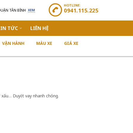
HOTLINE:
0941.115.225
QUẬN TÂN BÌNH
XEM
IN TỨC
LIÊN HỆ
VẬN HÀNH
MÀU XE
GIÁ XE
ợ xấu… Duyệt vay nhanh chóng.