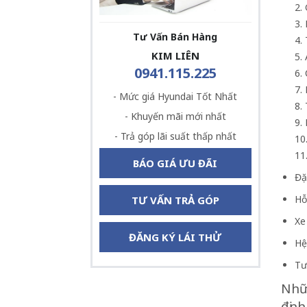
2.
3.
Tư Vấn Bán Hàng
4.
KIM LIÊN
5.
0941.115.225
6.
7.
- Mức giá Hyundai Tốt Nhất
8.
- Khuyến mãi mới nhất
9.
- Trả góp lãi suất thấp nhất
10
11
BÁO GIÁ ƯU ĐÃI
Đặ
Hỗ
TƯ VẤN TRẢ GÓP
Xe
ĐĂNG KÝ LÁI THỬ
Hệ
Tư
Nhữn
định