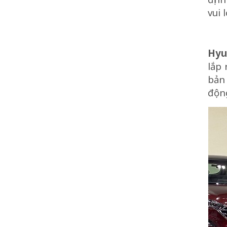
vui 
Hyun
lắp 
bản
độn